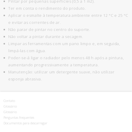
Pintar por pequenas superfícies (0,5 a 1 m2).
Ter em conta o rendimento do produto.
Aplicar o esmalte à temperatura ambiente entre 12 °C e 25 °C
e evitar as correntes de ar.
Não parar de pintar no centro do suporte.
Não voltar a pintar durante a secagem.
Limpar as ferramentas com um pano limpo e, em seguida,
limpá-las com água.
Poder-se-á ligar o radiador pelo menos 48 h após a pintura,
aumentando progressivamente a temperatura.
Manutenção: utilizar um detergente suave, não utilizar
esponja abrasiva.
Contato
Glossário
Glossário
Perguntas frequentes
Documentos para descarregar