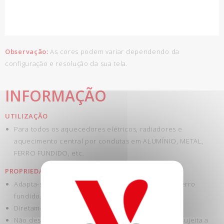
Observação:
As cores podem variar dependendo da
configuração e resolução da sua tela.
INFORMAÇÃO
UTILIZAÇÃO
Para todos os aquecedores elétricos, radiadores e
aquecimento central por condutas em ALUMÍNIO, METAL,
FERRO FUNDIDO, etc.
PROPRIEDADES
Adapta-se a todos os radiadores: metal, alumínio, ferro
fundido, etc.
Diretamente, sem primário.
Não descasca: alta resistência da película de tinta sujeita a