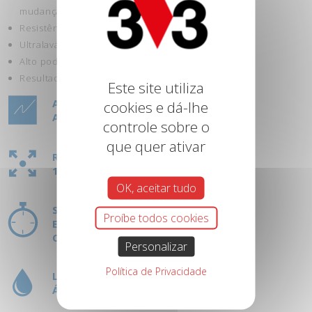
mudanças de temperatura.
Resistência às manchas e aos golpes.
Ultralavável: manutenção fácil.
Alto poder de cobertura.
Resultado perfeito.
Este site utiliza
ASPETO:
cookies e dá-lhe
ACETINADO
controle sobre o
que quer ativar
RENDIMENTO:
1 L = 12 M²
OK, aceitar tudo
SECAGEM:
Proíbe todos cookies
ENTRE CAMADAS: 12 H
COMPLETA: 24 H
Personalizar
Política de Privacidade
LIMPEZA DE FERRAMENTAS:
ÁGUA