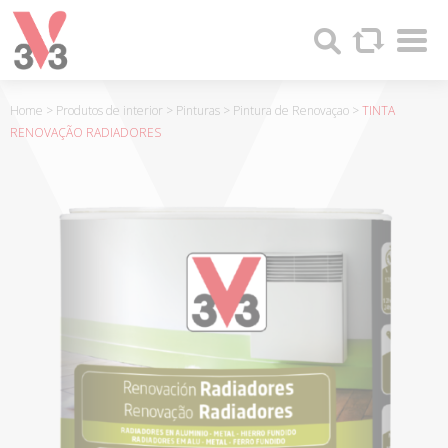
Painel de Gerenciamento de Cookies
Sha
V33
Search
-
FABRICANTE
DE
Home
>
Produtos de interior
>
Pinturas
>
Pintura de Renovaçao
>
TINTA
PRODUCTOS
RENOVAÇÃO RADIADORES
DE
MADERA
Y
PINTURAS
DESDE
1957