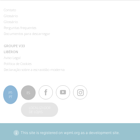
Contato
Glossário
Glossário
Perguntas frequentes
Documentos para descarregar
GROUPE V33
LIBÉRON
Aviso Legal
Política de Cookies
Declaração sobre a escravidão moderna
PT-
ES
PT
LOCALIZADOR
DE LOJAS
This site is registered on
wpml.org
as a development site.