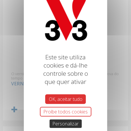
Este site utiliza
cookies e dá-lhe
controle sobre o
O verniz de muito alta resistência para um parquet à prova do
tempo
que quer ativar
VERNIZ PARQUET ULTRA RESISTENTE
OK, aceitar tudo
Proíbe todos cookies
Personalizar