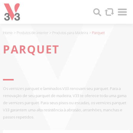
Painel de Gerenciamento de Cookies
Sha
V33
Search
-
FABRICANTE
DE
Home
>
Produtos de interior
>
Produtos para Madeira
>
Parquet
PRODUCTOS
DE
PARQUET
MADERA
Y
PINTURAS
DESDE
1957
Os vernizes parquet e laminados V33 renovam seu parquet. Para a
renovação de seu parquet de madeira, V33 te oferece toda uma gama
de vernizes parquet. Para seus pisos ou escadas, os vernizes parquet
V33 garantem uma alta resistência à abrasão, arranhões, manchas e
passos repetidos.