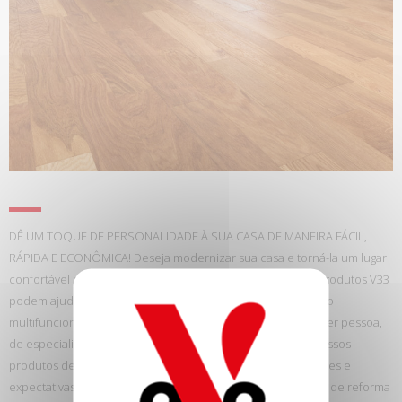
DÊ UM TOQUE DE PERSONALIDADE À SUA CASA DE MANEIRA FÁCIL,
RÁPIDA E ECONÔMICA! Deseja modernizar sua casa e torná-la um lugar
confortável para viver, que reflete sua personalidade? Os produtos V33
podem ajudá-lo a alcançá-lo! As tintas para interiores V33 são
multifuncionais e projetadas para serem usadas por qualquer pessoa,
de especialistas a iniciantes, devido à sua fácil aplicação. Nossos
produtos de interiores atendem a todas as suas necessidades e
expectativas e o acompanham em todas as fases do projeto de reforma