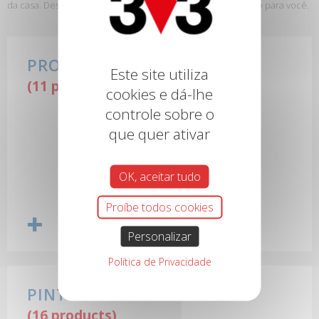
da casa. Descubra a nossa gama e encontre o produto certo para você.
PRODUTOS PARA MADEIRA
Este site utiliza
(11 products)
cookies e dá-lhe
controle sobre o
que quer ativar
OK, aceitar tudo
Proíbe todos cookies
Personalizar
Política de Privacidade
PINTURAS
(16 products)