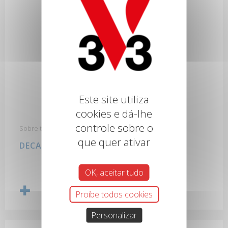
Este site utiliza
cookies e dá-lhe
controle sobre o
Sobre todos os tipos de madeira europeia e exótica.
que quer ativar
DECAPANTE GEL EXPRESS MADEIRA
OK, aceitar tudo
Proíbe todos cookies
Personalizar