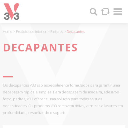
Painel de Gerenciamento de Cookies
Sha
V33
Search
-
FABRICANTE
DE
Home
>
Produtos de interior
>
Pinturas
>
Decapantes
PRODUCTOS
DE
DECAPANTES
MADERA
Y
PINTURAS
DESDE
1957
Os decapantes V33 são especialmente formulados para garantir uma
decapagem rápida e simples. Para decapagem de madeira, adesivos,
ferro, pedras, V33 oferece uma solução para todas as suas
necessidades. Os produtos V33 removem tintas, vernizes e lasures em
profundidade, respeitando o suporte.