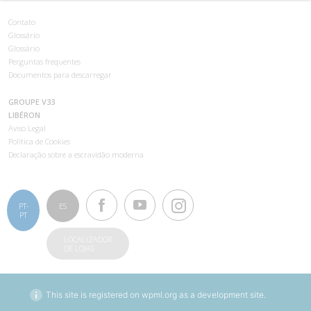
Contato
Glossário
Glossário
Perguntas frequentes
Documentos para descarregar
GROUPE V33
LIBÉRON
Aviso Legal
Política de Cookies
Declaração sobre a escravidão moderna
PT-
ES
PT
LOCALIZADOR
DE LOJAS
This site is registered on
wpml.org
as a development site.