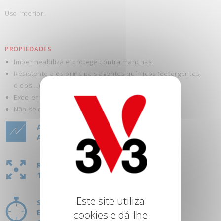
Uso interior.
PROPIEDADES
Impermeabiliza e protege contra manchas.
Resistente a os principais agentes químicos (detergentes,
óleos …).
Excelente aderência.
Não se descola, não racha e não se descasca.
ASPETO:
ACETINADO
RENDIMENTO:
1L = 6M²
Este site utiliza
SECAGEM:
ENTRE CAMADAS: 8 H
cookies e dá-lhe