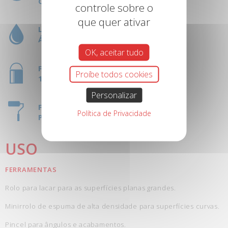
COMPLETA: 7 DÍAS
controle sobre o
que quer ativar
LIMPEZA DE FERRAMENTAS:
ÁGUA
OK, aceitar tudo
FORMATO:
Proíbe todos cookies
1 L
Personalizar
FERRAMENTAS:
Política de Privacidade
PINCEL OU ROLO
USO
FERRAMENTAS
Rolo para lacar para as superfícies planas grandes.
Minirrolo de espuma de alta densidade para superfícies curvas.
Pincel para ângulos e acabamentos.